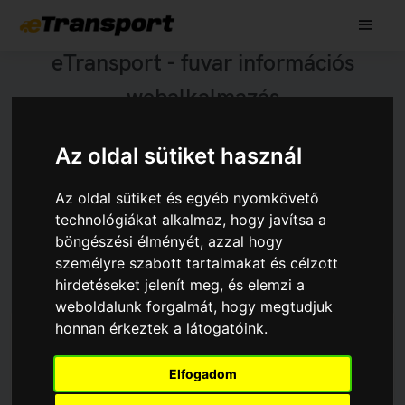
eTransport - fuvar információs
webalkalmazás
A eTransport alkalmazás web-es környezetre készült,
Az oldal sütiket használ
így előnye, hogy használatával internet kapcsolat
megléte esetén bárhonnan elérhető, bármikor
bevihetők, lekérdezhetők az adatok irodai
Az oldal sütiket és egyéb nyomkövető
számítógépről és okos telefonról egyaránt. Az adatok
technológiákat alkalmaz, hogy javítsa a
szelektív elérését szerepkör alapú jogosutság kezelés
böngészési élményét, azzal hogy
biztosítja.
személyre szabott tartalmakat és célzott
hirdetéseket jelenít meg, és elemzi a
weboldalunk forgalmát, hogy megtudjuk
honnan érkeztek a látogatóink.
visszalakítás díjas
Törzsadatok
Elfogadom
A rendszer működtetéséhez szükséges alap