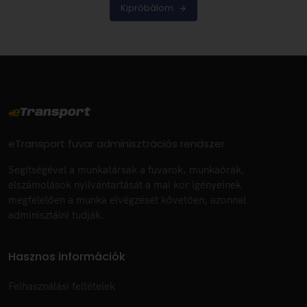
Kipróbálom
eTransport fuvar adminisztrációs rendszer
Segítségével a munkatársak a fuvarok, munkaórák,
elszámolások nyilvántartását a mai kor igényeinek
megfelelően a munka elvégzését követően, azonnal
adminisztálni tudják.
Hasznos információk
Felhasználási feltételek