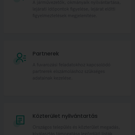
A járművezetők, okmányaik nyilvántartása,
lejárati időpontok figyelése, lejárat előtti
figyelmeztetések megjelenítése.
Partnerek
A fuvarozási feladatokhoz kapcsolódó
partnerek elszámoláshoz szükséges
adatainak kezelése.
Közterület nyilvántartás
Országos település és közterület megadás,
kiválasztás támogatása legördülő listák